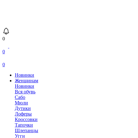
0
0
0
Новинки
Женщинам
Новинки
Вся обувь
Сабо
Мюли
Дутики
Лоферы
Кроссовки
Тапочки
Шлепанцы
Угги