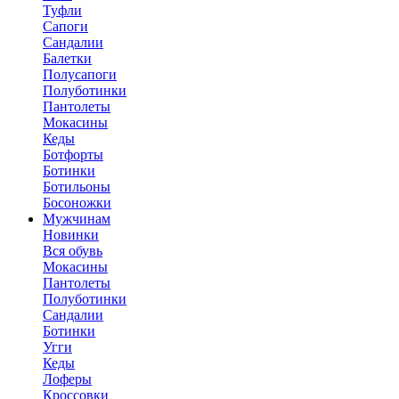
Туфли
Сапоги
Сандалии
Балетки
Полусапоги
Полуботинки
Пантолеты
Мокасины
Кеды
Ботфорты
Ботинки
Ботильоны
Босоножки
Мужчинам
Новинки
Вся обувь
Мокасины
Пантолеты
Полуботинки
Сандалии
Ботинки
Угги
Кеды
Лоферы
Кроссовки