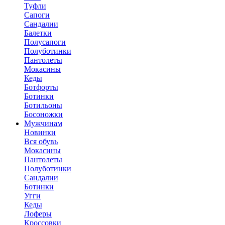
Туфли
Сапоги
Сандалии
Балетки
Полусапоги
Полуботинки
Пантолеты
Мокасины
Кеды
Ботфорты
Ботинки
Ботильоны
Босоножки
Мужчинам
Новинки
Вся обувь
Мокасины
Пантолеты
Полуботинки
Сандалии
Ботинки
Угги
Кеды
Лоферы
Кроссовки