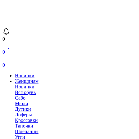
0
0
0
Новинки
Женщинам
Новинки
Вся обувь
Сабо
Мюли
Дутики
Лоферы
Кроссовки
Тапочки
Шлепанцы
Угги