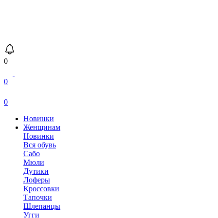
0
0
0
Новинки
Женщинам
Новинки
Вся обувь
Сабо
Мюли
Дутики
Лоферы
Кроссовки
Тапочки
Шлепанцы
Угги