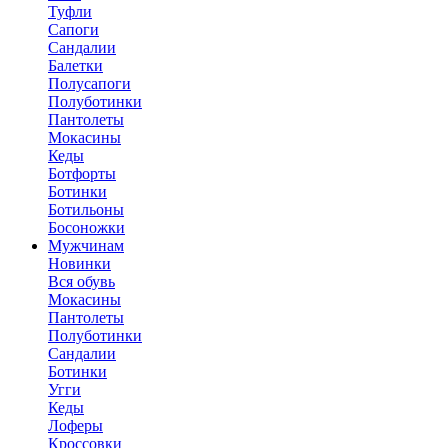
Туфли
Сапоги
Сандалии
Балетки
Полусапоги
Полуботинки
Пантолеты
Мокасины
Кеды
Ботфорты
Ботинки
Ботильоны
Босоножки
Мужчинам
Новинки
Вся обувь
Мокасины
Пантолеты
Полуботинки
Сандалии
Ботинки
Угги
Кеды
Лоферы
Кроссовки