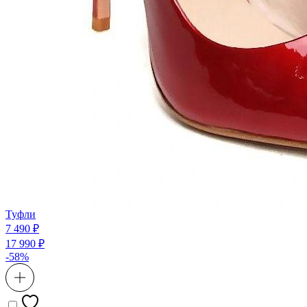
Туфли
7 490 ₽
17 990 ₽
-58%