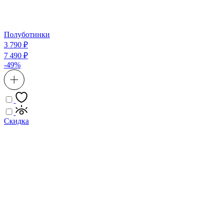
Полуботинки
3 790 ₽
7 490 ₽
-49%
Скидка