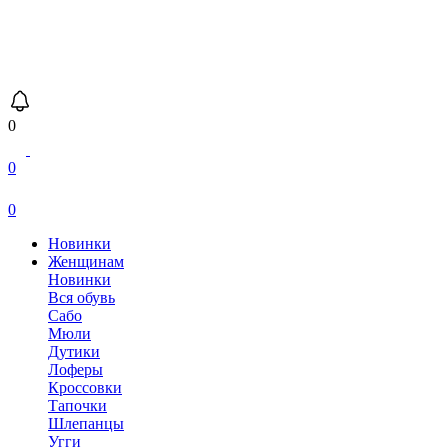
0
0
0
Новинки
Женщинам
Новинки
Вся обувь
Сабо
Мюли
Дутики
Лоферы
Кроссовки
Тапочки
Шлепанцы
Угги