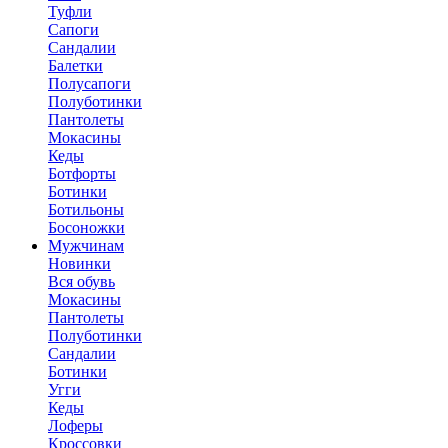
Туфли
Сапоги
Сандалии
Балетки
Полусапоги
Полуботинки
Пантолеты
Мокасины
Кеды
Ботфорты
Ботинки
Ботильоны
Босоножки
Мужчинам
Новинки
Вся обувь
Мокасины
Пантолеты
Полуботинки
Сандалии
Ботинки
Угги
Кеды
Лоферы
Кроссовки