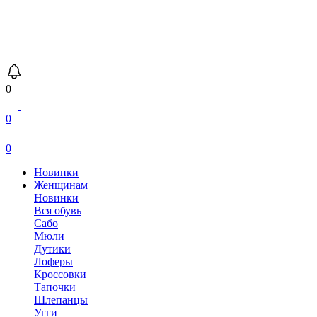
0
0
0
Новинки
Женщинам
Новинки
Вся обувь
Сабо
Мюли
Дутики
Лоферы
Кроссовки
Тапочки
Шлепанцы
Угги