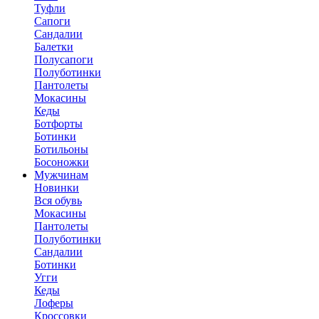
Туфли
Сапоги
Сандалии
Балетки
Полусапоги
Полуботинки
Пантолеты
Мокасины
Кеды
Ботфорты
Ботинки
Ботильоны
Босоножки
Мужчинам
Новинки
Вся обувь
Мокасины
Пантолеты
Полуботинки
Сандалии
Ботинки
Угги
Кеды
Лоферы
Кроссовки