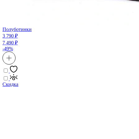
Полуботинки
3 790 ₽
7 490 ₽
-49%
Скидка