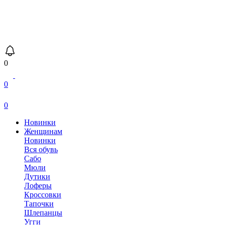
0
0
0
Новинки
Женщинам
Новинки
Вся обувь
Сабо
Мюли
Дутики
Лоферы
Кроссовки
Тапочки
Шлепанцы
Угги