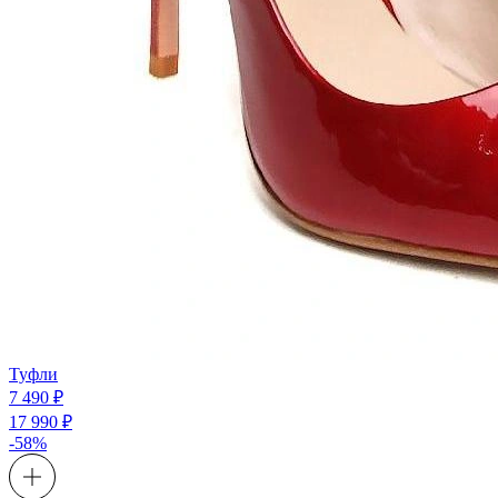
Туфли
7 490 ₽
17 990 ₽
-58%