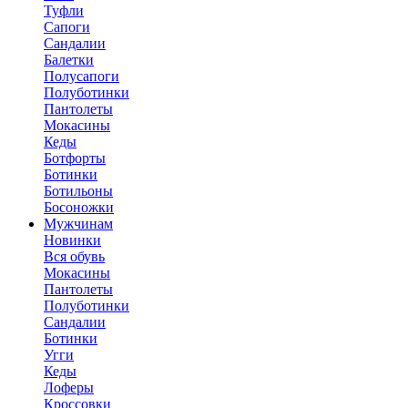
Туфли
Сапоги
Сандалии
Балетки
Полусапоги
Полуботинки
Пантолеты
Мокасины
Кеды
Ботфорты
Ботинки
Ботильоны
Босоножки
Мужчинам
Новинки
Вся обувь
Мокасины
Пантолеты
Полуботинки
Сандалии
Ботинки
Угги
Кеды
Лоферы
Кроссовки