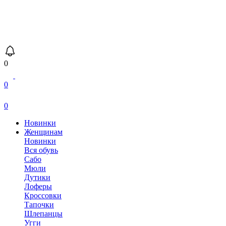
0
0
0
Новинки
Женщинам
Новинки
Вся обувь
Сабо
Мюли
Дутики
Лоферы
Кроссовки
Тапочки
Шлепанцы
Угги