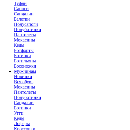
Туфли
Сапоги
Сандалии
Балетки
Полусапоги
Полуботинки
Пантолеты
Мокасины
Кеды
Ботфорты
Ботинки
Ботильоны
Босоножки
Мужчинам
Новинки
Вся обувь
Мокасины
Пантолеты
Полуботинки
Сандалии
Ботинки
Угги
Кеды
Лоферы
Кроссовки