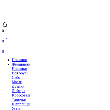
0
0
0
Новинки
Женщинам
Новинки
Вся обувь
Сабо
Мюли
Дутики
Лоферы
Кроссовки
Тапочки
Шлепанцы
Угги