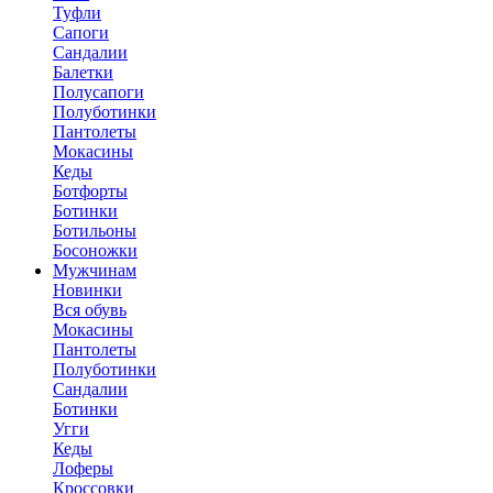
Туфли
Сапоги
Сандалии
Балетки
Полусапоги
Полуботинки
Пантолеты
Мокасины
Кеды
Ботфорты
Ботинки
Ботильоны
Босоножки
Мужчинам
Новинки
Вся обувь
Мокасины
Пантолеты
Полуботинки
Сандалии
Ботинки
Угги
Кеды
Лоферы
Кроссовки