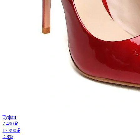
Туфли
7 490 ₽
17 990 ₽
-58%