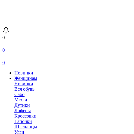
0
0
0
Новинки
Женщинам
Новинки
Вся обувь
Сабо
Мюли
Дутики
Лоферы
Кроссовки
Тапочки
Шлепанцы
Угги