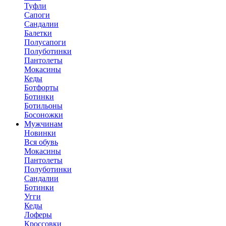
Туфли
Сапоги
Сандалии
Балетки
Полусапоги
Полуботинки
Пантолеты
Мокасины
Кеды
Ботфорты
Ботинки
Ботильоны
Босоножки
Мужчинам
Новинки
Вся обувь
Мокасины
Пантолеты
Полуботинки
Сандалии
Ботинки
Угги
Кеды
Лоферы
Кроссовки