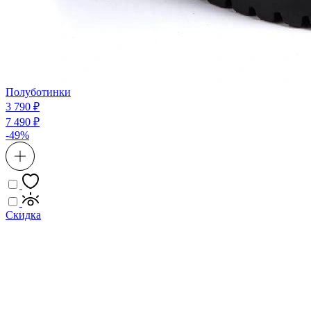
Полуботинки
3 790 ₽
7 490 ₽
-49%
Скидка