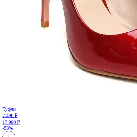
Туфли
7 490 ₽
17 990 ₽
-58%