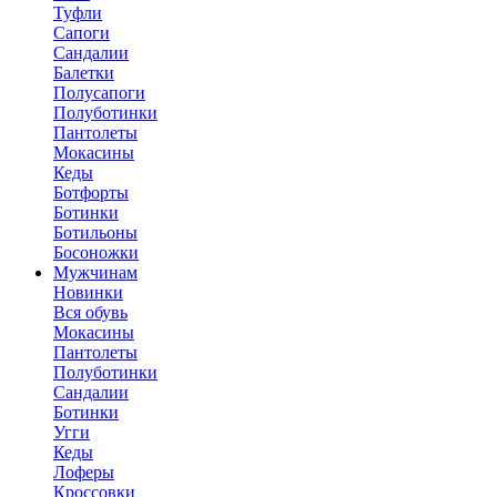
Туфли
Сапоги
Сандалии
Балетки
Полусапоги
Полуботинки
Пантолеты
Мокасины
Кеды
Ботфорты
Ботинки
Ботильоны
Босоножки
Мужчинам
Новинки
Вся обувь
Мокасины
Пантолеты
Полуботинки
Сандалии
Ботинки
Угги
Кеды
Лоферы
Кроссовки