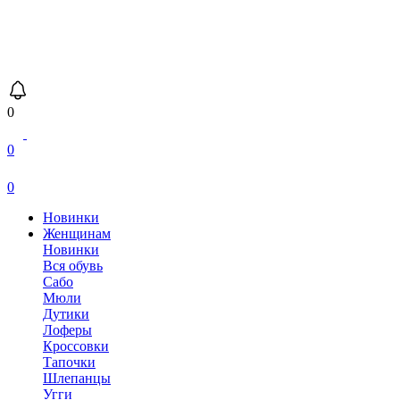
0
0
0
Новинки
Женщинам
Новинки
Вся обувь
Сабо
Мюли
Дутики
Лоферы
Кроссовки
Тапочки
Шлепанцы
Угги