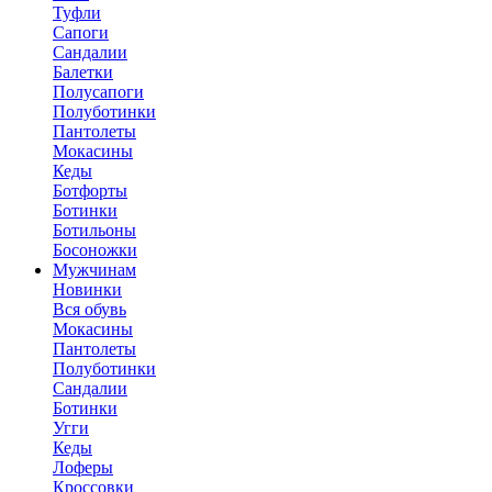
Туфли
Сапоги
Сандалии
Балетки
Полусапоги
Полуботинки
Пантолеты
Мокасины
Кеды
Ботфорты
Ботинки
Ботильоны
Босоножки
Мужчинам
Новинки
Вся обувь
Мокасины
Пантолеты
Полуботинки
Сандалии
Ботинки
Угги
Кеды
Лоферы
Кроссовки