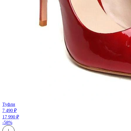
Туфли
7 490 ₽
17 990 ₽
-58%