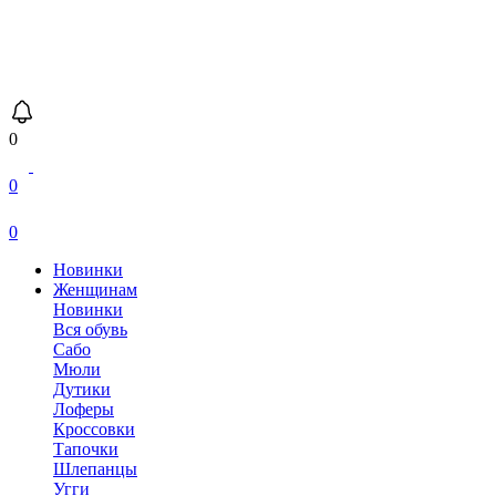
0
0
0
Новинки
Женщинам
Новинки
Вся обувь
Сабо
Мюли
Дутики
Лоферы
Кроссовки
Тапочки
Шлепанцы
Угги