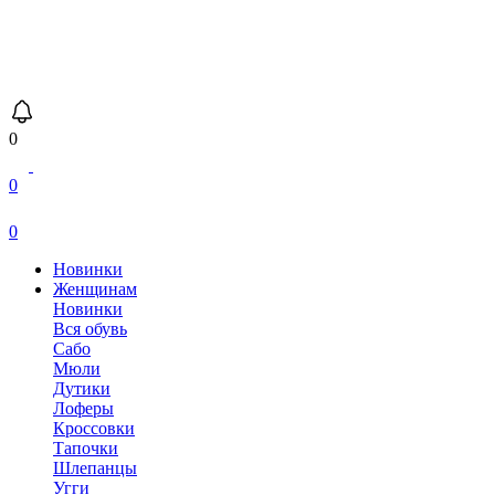
0
0
0
Новинки
Женщинам
Новинки
Вся обувь
Сабо
Мюли
Дутики
Лоферы
Кроссовки
Тапочки
Шлепанцы
Угги