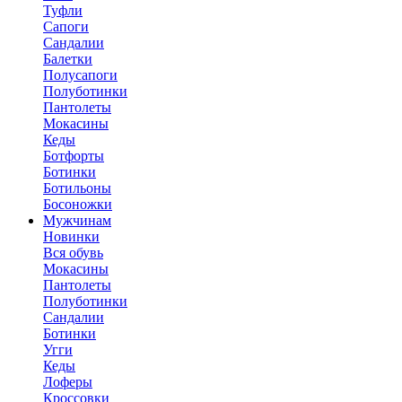
Туфли
Сапоги
Сандалии
Балетки
Полусапоги
Полуботинки
Пантолеты
Мокасины
Кеды
Ботфорты
Ботинки
Ботильоны
Босоножки
Мужчинам
Новинки
Вся обувь
Мокасины
Пантолеты
Полуботинки
Сандалии
Ботинки
Угги
Кеды
Лоферы
Кроссовки