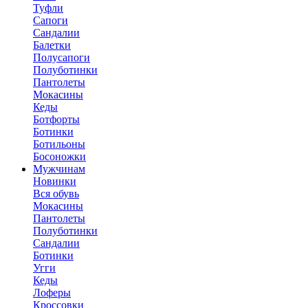
Туфли
Сапоги
Сандалии
Балетки
Полусапоги
Полуботинки
Пантолеты
Мокасины
Кеды
Ботфорты
Ботинки
Ботильоны
Босоножки
Мужчинам
Новинки
Вся обувь
Мокасины
Пантолеты
Полуботинки
Сандалии
Ботинки
Угги
Кеды
Лоферы
Кроссовки