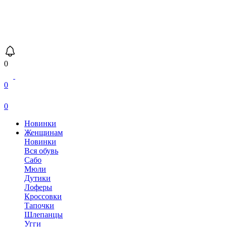
0
0
0
Новинки
Женщинам
Новинки
Вся обувь
Сабо
Мюли
Дутики
Лоферы
Кроссовки
Тапочки
Шлепанцы
Угги