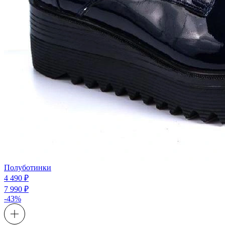
Полуботинки
4 490 ₽
7 990 ₽
-43%