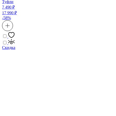
Туфли
7 490 ₽
17 990 ₽
-58%
Скидка