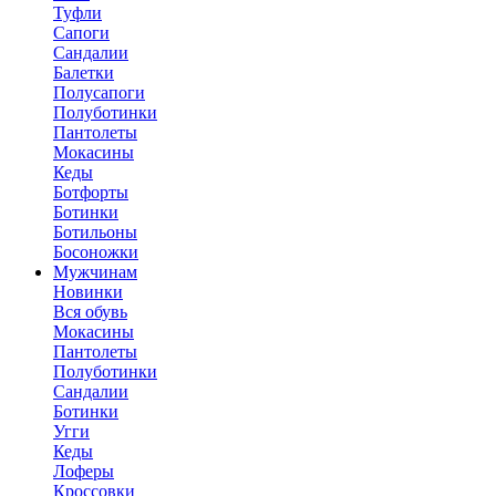
Туфли
Сапоги
Сандалии
Балетки
Полусапоги
Полуботинки
Пантолеты
Мокасины
Кеды
Ботфорты
Ботинки
Ботильоны
Босоножки
Мужчинам
Новинки
Вся обувь
Мокасины
Пантолеты
Полуботинки
Сандалии
Ботинки
Угги
Кеды
Лоферы
Кроссовки