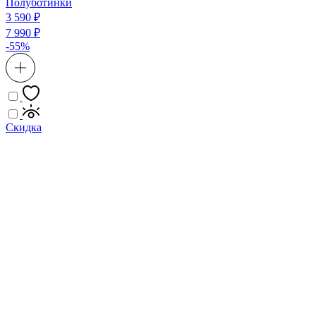
Полуботинки
3 590 ₽
7 990 ₽
-55%
Скидка