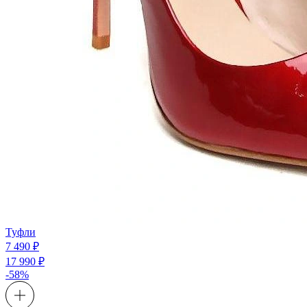
Туфли
7 490 ₽
17 990 ₽
-58%