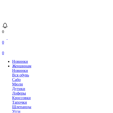
0
0
0
Новинки
Женщинам
Новинки
Вся обувь
Сабо
Мюли
Дутики
Лоферы
Кроссовки
Тапочки
Шлепанцы
Угги