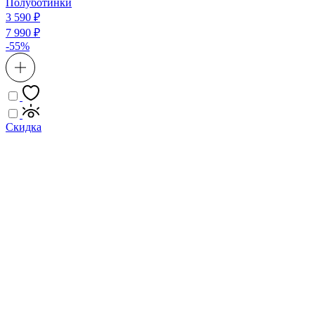
Полуботинки
3 590 ₽
7 990 ₽
-55%
Скидка