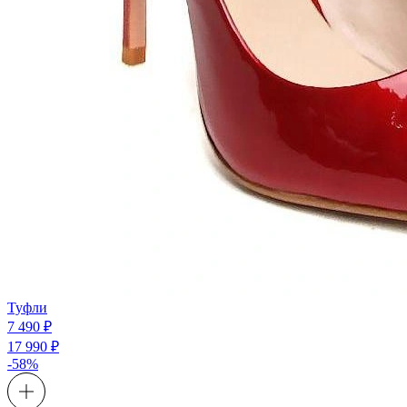
Туфли
7 490 ₽
17 990 ₽
-58%