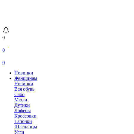
0
0
0
Новинки
Женщинам
Новинки
Вся обувь
Сабо
Мюли
Дутики
Лоферы
Кроссовки
Тапочки
Шлепанцы
Угги