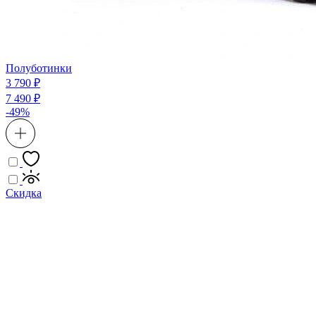
Полуботинки
3 790 ₽
7 490 ₽
-49%
Скидка