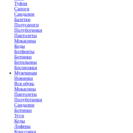
Туфли
Сапоги
Сандалии
Балетки
Полусапоги
Полуботинки
Пантолеты
Мокасины
Кеды
Ботфорты
Ботинки
Ботильоны
Босоножки
Мужчинам
Новинки
Вся обувь
Мокасины
Пантолеты
Полуботинки
Сандалии
Ботинки
Угги
Кеды
Лоферы
Кроссовки