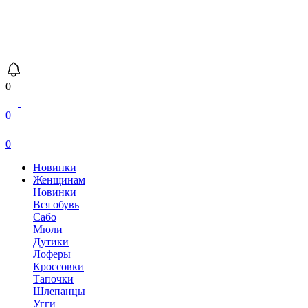
0
0
0
Новинки
Женщинам
Новинки
Вся обувь
Сабо
Мюли
Дутики
Лоферы
Кроссовки
Тапочки
Шлепанцы
Угги