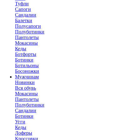
Туфли
Сапоги
Сандалии
Балетки
Полусапоги
Полуботинки
Пантолеты
Мокасины
Кеды
Ботфорты
Ботинки
Ботильоны
Босоножки
Мужчинам
Новинки
Вся обувь
Мокасины
Пантолеты
Полуботинки
Сандалии
Ботинки
Угги
Кеды
Лоферы
Кроссовки