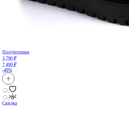
Полуботинки
3 790 ₽
7 490 ₽
-49%
Скидка