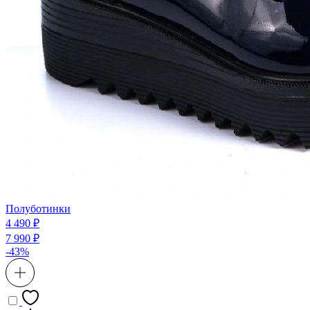
Полуботинки
4 490 ₽
7 990 ₽
-43%