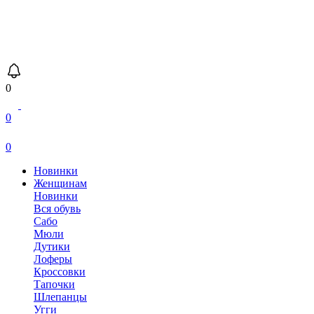
0
0
0
Новинки
Женщинам
Новинки
Вся обувь
Сабо
Мюли
Дутики
Лоферы
Кроссовки
Тапочки
Шлепанцы
Угги