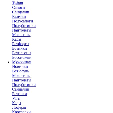
Туфли
Сапоги
Сандалии
Балетки
Полусапоги
Полуботинки
Пантолеты
Мокасины
Кеды
Ботфорты
Ботинки
Ботильоны
Босоножки
Мужчинам
Новинки
Вся обувь
Мокасины
Пантолеты
Полуботинки
Сандалии
Ботинки
Угги
Кеды
Лоферы
Кроссовки