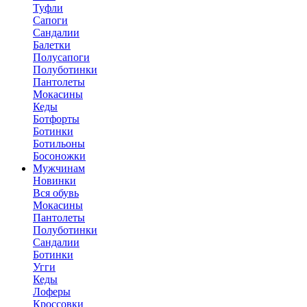
Туфли
Сапоги
Сандалии
Балетки
Полусапоги
Полуботинки
Пантолеты
Мокасины
Кеды
Ботфорты
Ботинки
Ботильоны
Босоножки
Мужчинам
Новинки
Вся обувь
Мокасины
Пантолеты
Полуботинки
Сандалии
Ботинки
Угги
Кеды
Лоферы
Кроссовки