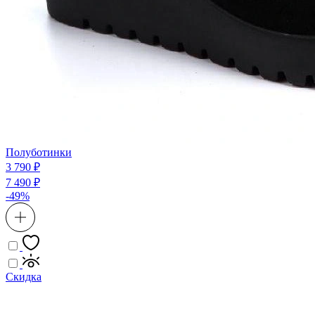
Полуботинки
3 790 ₽
7 490 ₽
-49%
Скидка