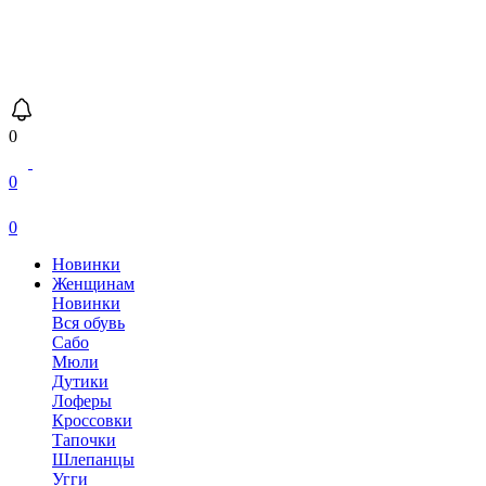
0
0
0
Новинки
Женщинам
Новинки
Вся обувь
Сабо
Мюли
Дутики
Лоферы
Кроссовки
Тапочки
Шлепанцы
Угги