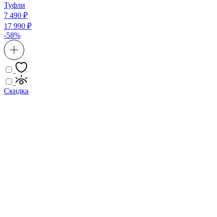
Туфли
7 490 ₽
17 990 ₽
-58%
Скидка