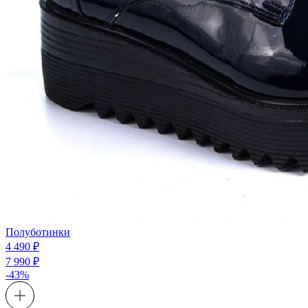
Полуботинки
4 490 ₽
7 990 ₽
-43%