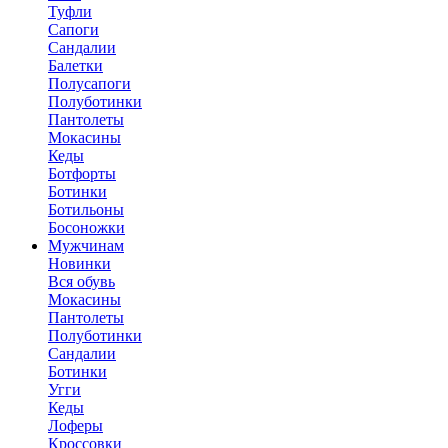
Туфли
Сапоги
Сандалии
Балетки
Полусапоги
Полуботинки
Пантолеты
Мокасины
Кеды
Ботфорты
Ботинки
Ботильоны
Босоножки
Мужчинам
Новинки
Вся обувь
Мокасины
Пантолеты
Полуботинки
Сандалии
Ботинки
Угги
Кеды
Лоферы
Кроссовки