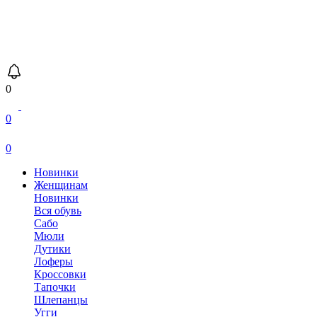
0
0
0
Новинки
Женщинам
Новинки
Вся обувь
Сабо
Мюли
Дутики
Лоферы
Кроссовки
Тапочки
Шлепанцы
Угги