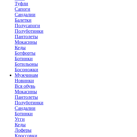
Туфли
Сапоги
Сандалии
Балетки
Полусапоги
Полуботинки
Пантолеты
Мокасины
Кеды
Ботфорты
Ботинки
Ботильоны
Босоножки
Мужчинам
Новинки
Вся обувь
Мокасины
Пантолеты
Полуботинки
Сандалии
Ботинки
Угги
Кеды
Лоферы
Кроссовки