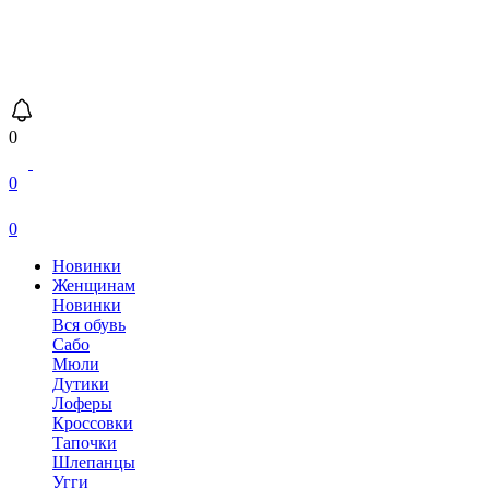
0
0
0
Новинки
Женщинам
Новинки
Вся обувь
Сабо
Мюли
Дутики
Лоферы
Кроссовки
Тапочки
Шлепанцы
Угги