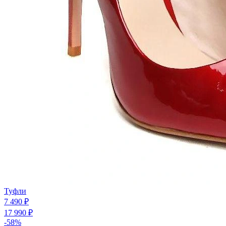
Туфли
7 490 ₽
17 990 ₽
-58%