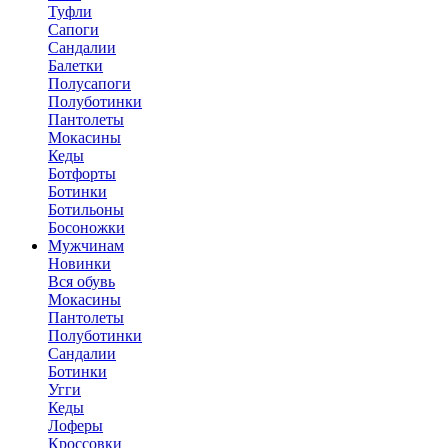
Туфли
Сапоги
Сандалии
Балетки
Полусапоги
Полуботинки
Пантолеты
Мокасины
Кеды
Ботфорты
Ботинки
Ботильоны
Босоножки
Мужчинам
Новинки
Вся обувь
Мокасины
Пантолеты
Полуботинки
Сандалии
Ботинки
Угги
Кеды
Лоферы
Кроссовки