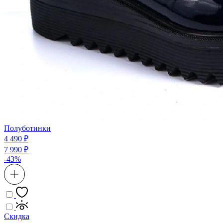
Полуботинки
4 490 ₽
7 990 ₽
-43%
Скидка