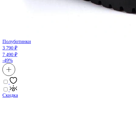
Полуботинки
3 790 ₽
7 490 ₽
-49%
Скидка