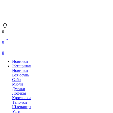
0
0
0
Новинки
Женщинам
Новинки
Вся обувь
Сабо
Мюли
Дутики
Лоферы
Кроссовки
Тапочки
Шлепанцы
Угги