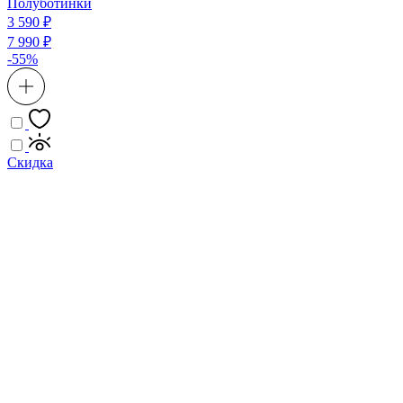
Полуботинки
3 590 ₽
7 990 ₽
-55%
Скидка