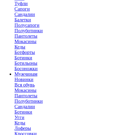
Туфли
Сапоги
Сандалии
Балетки
Полусапоги
Полуботинки
Пантолеты
Мокасины
Кеды
Ботфорты
Ботинки
Ботильоны
Босоножки
Мужчинам
Новинки
Вся обувь
Мокасины
Пантолеты
Полуботинки
Сандалии
Ботинки
Угги
Кеды
Лоферы
Кроссовки