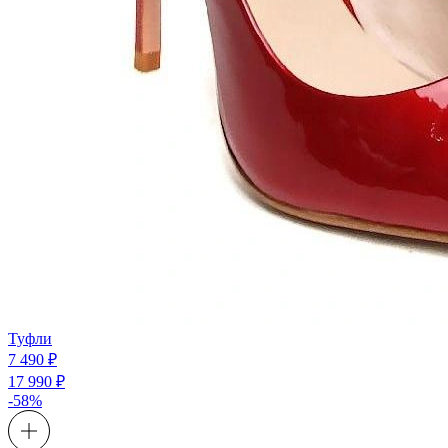
Туфли
7 490 ₽
17 990 ₽
-58%