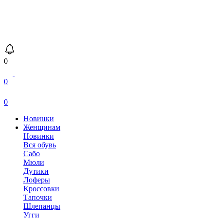
0
0
0
Новинки
Женщинам
Новинки
Вся обувь
Сабо
Мюли
Дутики
Лоферы
Кроссовки
Тапочки
Шлепанцы
Угги