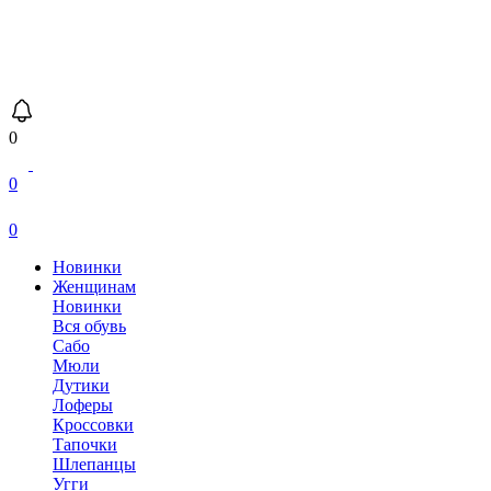
0
0
0
Новинки
Женщинам
Новинки
Вся обувь
Сабо
Мюли
Дутики
Лоферы
Кроссовки
Тапочки
Шлепанцы
Угги