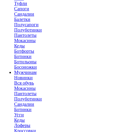
Туфли
Сапоги
Сандалии
Балетки
Полусапоги
Полуботинки
Пантолеты
Мокасины
Кеды
Ботфорты
Ботинки
Ботильоны
Босоножки
Мужчинам
Новинки
Вся обувь
Мокасины
Пантолеты
Полуботинки
Сандалии
Ботинки
Угги
Кеды
Лоферы
Кроссовки