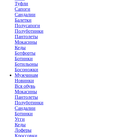
Туфли
Сапоги
Сандалии
Балетки
Полусапоги
Полуботинки
Пантолеты
Мокасины
Кеды
Ботфорты
Ботинки
Ботильоны
Босоножки
Мужчинам
Новинки
Вся обувь
Мокасины
Пантолеты
Полуботинки
Сандалии
Ботинки
Угги
Кеды
Лоферы
Кроссовки