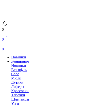
0
0
0
Новинки
Женщинам
Новинки
Вся обувь
Сабо
Мюли
Дутики
Лоферы
Кроссовки
Тапочки
Шлепанцы
Угги