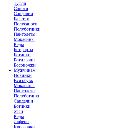
Туфли
Сапоги
Сандалии
Балетки
Полусапоги
Полуботинки
Пантолеты
Мокасины
Кеды
Ботфорты
Ботинки
Ботильоны
Босоножки
Мужчинам
Новинки
Вся обувь
Мокасины
Пантолеты
Полуботинки
Сандалии
Ботинки
Угги
Кеды
Лоферы
Кроссовки