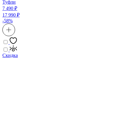
Туфли
7 490 ₽
17 990 ₽
-58%
Скидка