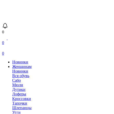
0
0
0
Новинки
Женщинам
Новинки
Вся обувь
Сабо
Мюли
Дутики
Лоферы
Кроссовки
Тапочки
Шлепанцы
Угги