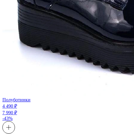
Полуботинки
4 490 ₽
7 990 ₽
-43%