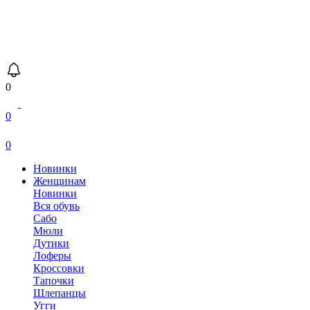
0
0
0
Новинки
Женщинам
Новинки
Вся обувь
Сабо
Мюли
Дутики
Лоферы
Кроссовки
Тапочки
Шлепанцы
Угги