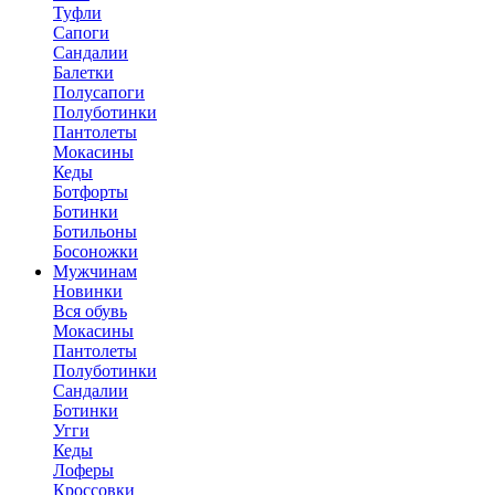
Туфли
Сапоги
Сандалии
Балетки
Полусапоги
Полуботинки
Пантолеты
Мокасины
Кеды
Ботфорты
Ботинки
Ботильоны
Босоножки
Мужчинам
Новинки
Вся обувь
Мокасины
Пантолеты
Полуботинки
Сандалии
Ботинки
Угги
Кеды
Лоферы
Кроссовки