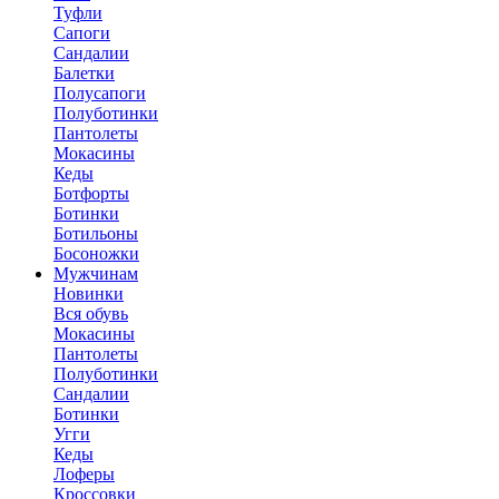
Туфли
Сапоги
Сандалии
Балетки
Полусапоги
Полуботинки
Пантолеты
Мокасины
Кеды
Ботфорты
Ботинки
Ботильоны
Босоножки
Мужчинам
Новинки
Вся обувь
Мокасины
Пантолеты
Полуботинки
Сандалии
Ботинки
Угги
Кеды
Лоферы
Кроссовки