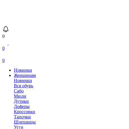
0
0
0
Новинки
Женщинам
Новинки
Вся обувь
Сабо
Мюли
Дутики
Лоферы
Кроссовки
Тапочки
Шлепанцы
Угги