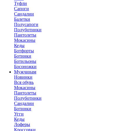
Туфли
Сапоги
Сандалии
Балетки
Полусапоги
Полуботинки
Пантолеты
Мокасины
Кеды
Ботфорты
Ботинки
Ботильоны
Босоножки
Мужчинам
Новинки
Вся обувь
Мокасины
Пантолеты
Полуботинки
Сандалии
Ботинки
Угги
Кеды
Лоферы
Кроссовки