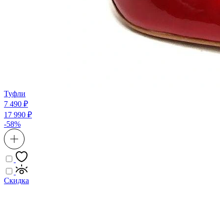
Туфли
7 490 ₽
17 990 ₽
-58%
Скидка