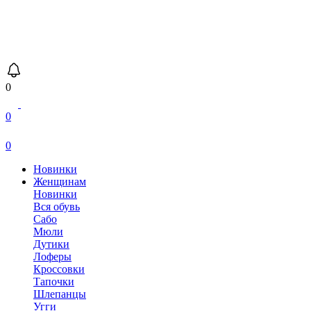
0
0
0
Новинки
Женщинам
Новинки
Вся обувь
Сабо
Мюли
Дутики
Лоферы
Кроссовки
Тапочки
Шлепанцы
Угги