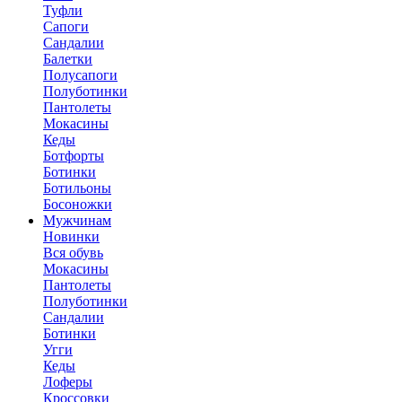
Туфли
Сапоги
Сандалии
Балетки
Полусапоги
Полуботинки
Пантолеты
Мокасины
Кеды
Ботфорты
Ботинки
Ботильоны
Босоножки
Мужчинам
Новинки
Вся обувь
Мокасины
Пантолеты
Полуботинки
Сандалии
Ботинки
Угги
Кеды
Лоферы
Кроссовки