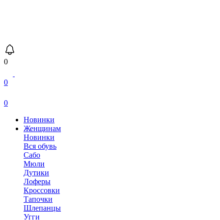
0
0
0
Новинки
Женщинам
Новинки
Вся обувь
Сабо
Мюли
Дутики
Лоферы
Кроссовки
Тапочки
Шлепанцы
Угги