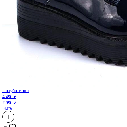
Полуботинки
4 490 ₽
7 990 ₽
-43%