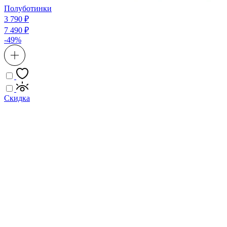
Полуботинки
3 790 ₽
7 490 ₽
-49%
Скидка