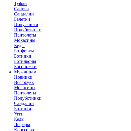
Туфли
Сапоги
Сандалии
Балетки
Полусапоги
Полуботинки
Пантолеты
Мокасины
Кеды
Ботфорты
Ботинки
Ботильоны
Босоножки
Мужчинам
Новинки
Вся обувь
Мокасины
Пантолеты
Полуботинки
Сандалии
Ботинки
Угги
Кеды
Лоферы
Кроссовки