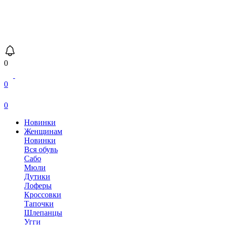
0
0
0
Новинки
Женщинам
Новинки
Вся обувь
Сабо
Мюли
Дутики
Лоферы
Кроссовки
Тапочки
Шлепанцы
Угги