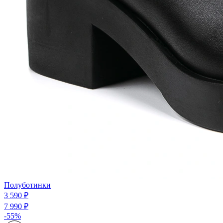
Полуботинки
3 590 ₽
7 990 ₽
-55%