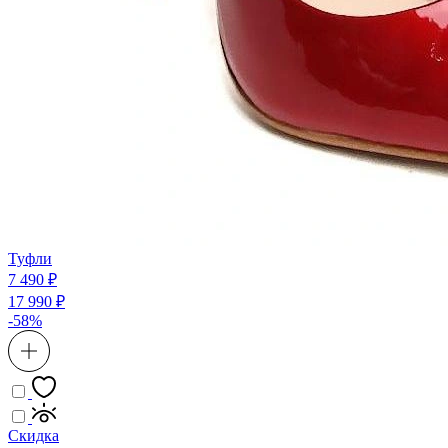
Туфли
7 490 ₽
17 990 ₽
-58%
Скидка