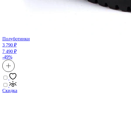
Полуботинки
3 790 ₽
7 490 ₽
-49%
Скидка