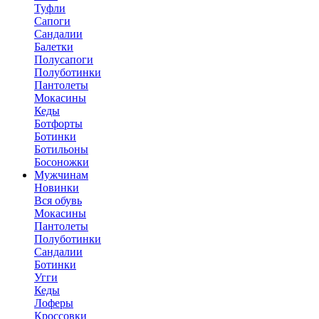
Туфли
Сапоги
Сандалии
Балетки
Полусапоги
Полуботинки
Пантолеты
Мокасины
Кеды
Ботфорты
Ботинки
Ботильоны
Босоножки
Мужчинам
Новинки
Вся обувь
Мокасины
Пантолеты
Полуботинки
Сандалии
Ботинки
Угги
Кеды
Лоферы
Кроссовки