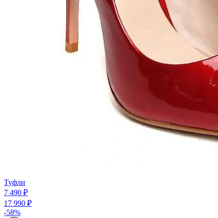
Туфли
7 490 ₽
17 990 ₽
-58%