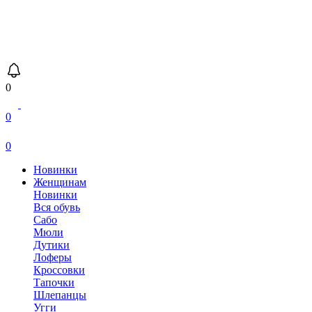
0
0
0
Новинки
Женщинам
Новинки
Вся обувь
Сабо
Мюли
Дутики
Лоферы
Кроссовки
Тапочки
Шлепанцы
Угги