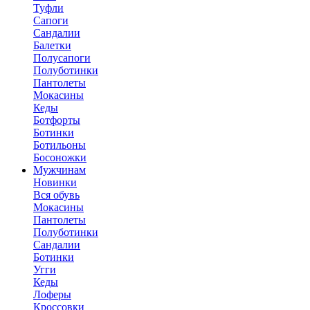
Туфли
Сапоги
Сандалии
Балетки
Полусапоги
Полуботинки
Пантолеты
Мокасины
Кеды
Ботфорты
Ботинки
Ботильоны
Босоножки
Мужчинам
Новинки
Вся обувь
Мокасины
Пантолеты
Полуботинки
Сандалии
Ботинки
Угги
Кеды
Лоферы
Кроссовки