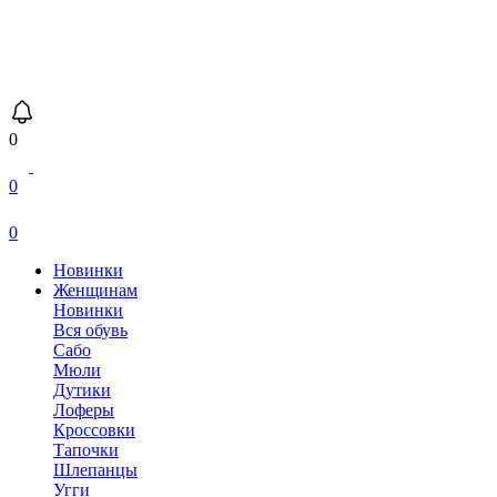
0
0
0
Новинки
Женщинам
Новинки
Вся обувь
Сабо
Мюли
Дутики
Лоферы
Кроссовки
Тапочки
Шлепанцы
Угги