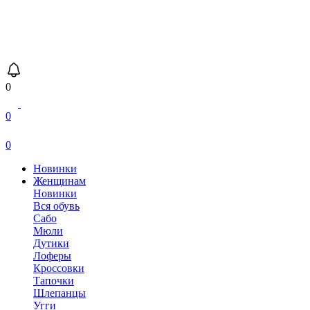
0
0
0
Новинки
Женщинам
Новинки
Вся обувь
Сабо
Мюли
Дутики
Лоферы
Кроссовки
Тапочки
Шлепанцы
Угги