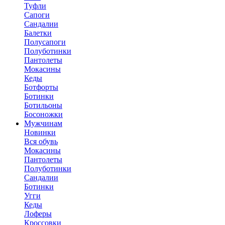
Туфли
Сапоги
Сандалии
Балетки
Полусапоги
Полуботинки
Пантолеты
Мокасины
Кеды
Ботфорты
Ботинки
Ботильоны
Босоножки
Мужчинам
Новинки
Вся обувь
Мокасины
Пантолеты
Полуботинки
Сандалии
Ботинки
Угги
Кеды
Лоферы
Кроссовки