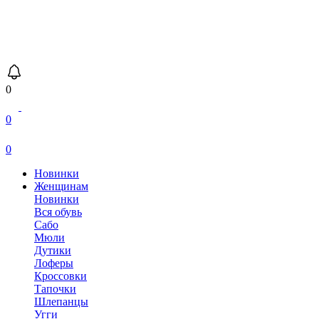
0
0
0
Новинки
Женщинам
Новинки
Вся обувь
Сабо
Мюли
Дутики
Лоферы
Кроссовки
Тапочки
Шлепанцы
Угги