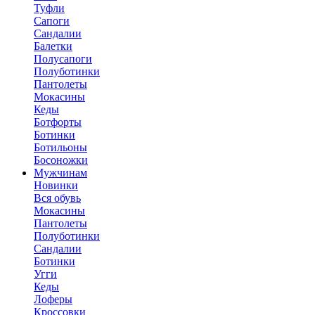
Туфли
Сапоги
Сандалии
Балетки
Полусапоги
Полуботинки
Пантолеты
Мокасины
Кеды
Ботфорты
Ботинки
Ботильоны
Босоножки
Мужчинам
Новинки
Вся обувь
Мокасины
Пантолеты
Полуботинки
Сандалии
Ботинки
Угги
Кеды
Лоферы
Кроссовки