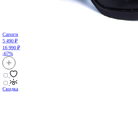
Сапоги
5 490 ₽
16 990 ₽
-67%
Скидка