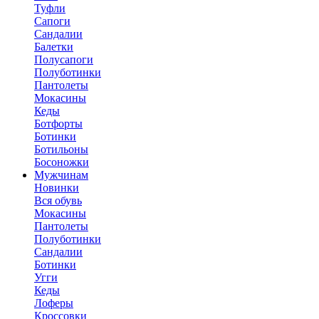
Туфли
Сапоги
Сандалии
Балетки
Полусапоги
Полуботинки
Пантолеты
Мокасины
Кеды
Ботфорты
Ботинки
Ботильоны
Босоножки
Мужчинам
Новинки
Вся обувь
Мокасины
Пантолеты
Полуботинки
Сандалии
Ботинки
Угги
Кеды
Лоферы
Кроссовки