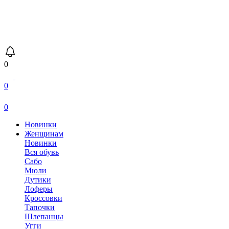
0
0
0
Новинки
Женщинам
Новинки
Вся обувь
Сабо
Мюли
Дутики
Лоферы
Кроссовки
Тапочки
Шлепанцы
Угги