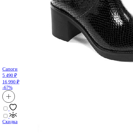
Сапоги
5 490 ₽
16 990 ₽
-67%
Скидка