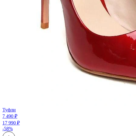
Туфли
7 490 ₽
17 990 ₽
-58%