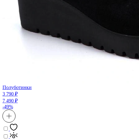
Полуботинки
3 790 ₽
7 490 ₽
-49%