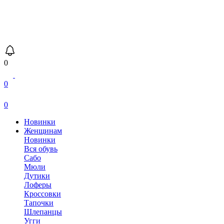
0
0
0
Новинки
Женщинам
Новинки
Вся обувь
Сабо
Мюли
Дутики
Лоферы
Кроссовки
Тапочки
Шлепанцы
Угги