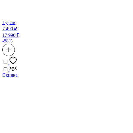
Туфли
7 490 ₽
17 990 ₽
-58%
Скидка