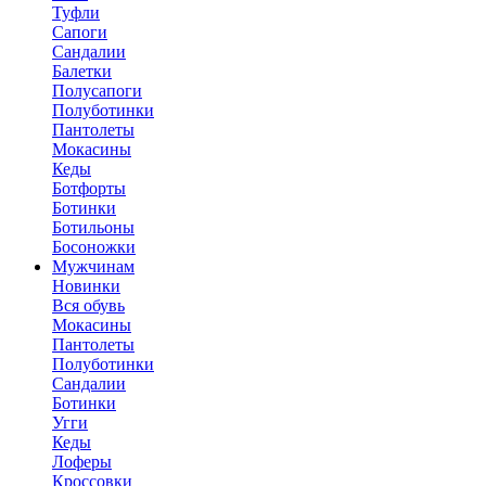
Туфли
Сапоги
Сандалии
Балетки
Полусапоги
Полуботинки
Пантолеты
Мокасины
Кеды
Ботфорты
Ботинки
Ботильоны
Босоножки
Мужчинам
Новинки
Вся обувь
Мокасины
Пантолеты
Полуботинки
Сандалии
Ботинки
Угги
Кеды
Лоферы
Кроссовки