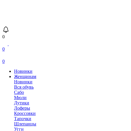
0
0
0
Новинки
Женщинам
Новинки
Вся обувь
Сабо
Мюли
Дутики
Лоферы
Кроссовки
Тапочки
Шлепанцы
Угги