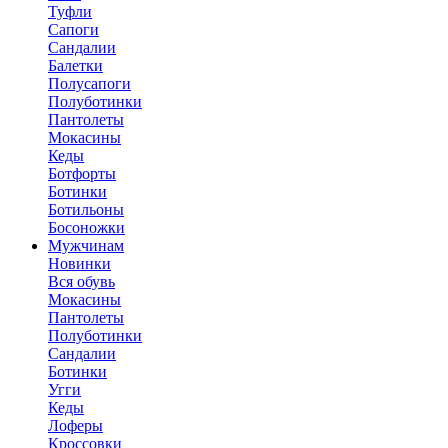
Туфли
Сапоги
Сандалии
Балетки
Полусапоги
Полуботинки
Пантолеты
Мокасины
Кеды
Ботфорты
Ботинки
Ботильоны
Босоножки
Мужчинам
Новинки
Вся обувь
Мокасины
Пантолеты
Полуботинки
Сандалии
Ботинки
Угги
Кеды
Лоферы
Кроссовки