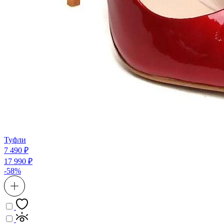
Туфли
7 490 ₽
17 990 ₽
-58%