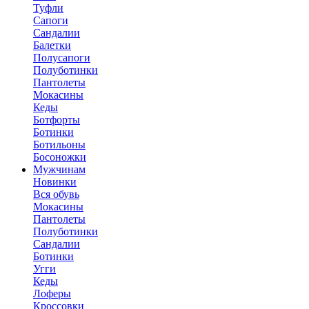
Туфли
Сапоги
Сандалии
Балетки
Полусапоги
Полуботинки
Пантолеты
Мокасины
Кеды
Ботфорты
Ботинки
Ботильоны
Босоножки
Мужчинам
Новинки
Вся обувь
Мокасины
Пантолеты
Полуботинки
Сандалии
Ботинки
Угги
Кеды
Лоферы
Кроссовки