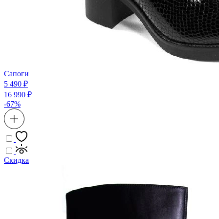
Сапоги
5 490 ₽
16 990 ₽
-67%
Скидка