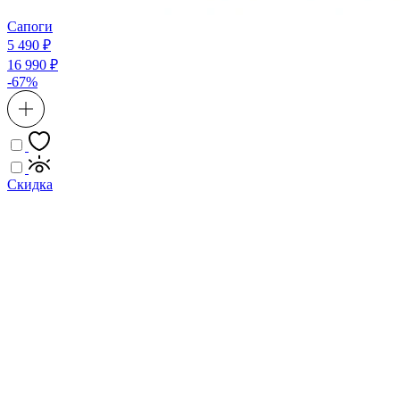
Сапоги
5 490 ₽
16 990 ₽
-67%
Скидка