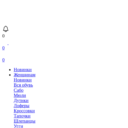
0
0
0
Новинки
Женщинам
Новинки
Вся обувь
Сабо
Мюли
Дутики
Лоферы
Кроссовки
Тапочки
Шлепанцы
Угги