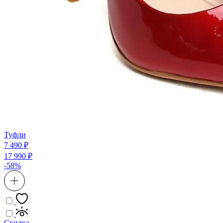
Туфли
7 490 ₽
17 990 ₽
-58%
Скидка