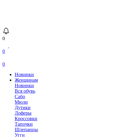
0
0
0
Новинки
Женщинам
Новинки
Вся обувь
Сабо
Мюли
Дутики
Лоферы
Кроссовки
Тапочки
Шлепанцы
Угги