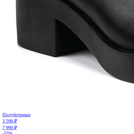
Полуботинки
3 590 ₽
7 990 ₽
-55%