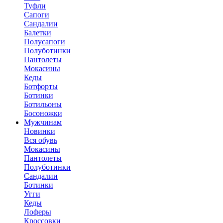
Туфли
Сапоги
Сандалии
Балетки
Полусапоги
Полуботинки
Пантолеты
Мокасины
Кеды
Ботфорты
Ботинки
Ботильоны
Босоножки
Мужчинам
Новинки
Вся обувь
Мокасины
Пантолеты
Полуботинки
Сандалии
Ботинки
Угги
Кеды
Лоферы
Кроссовки