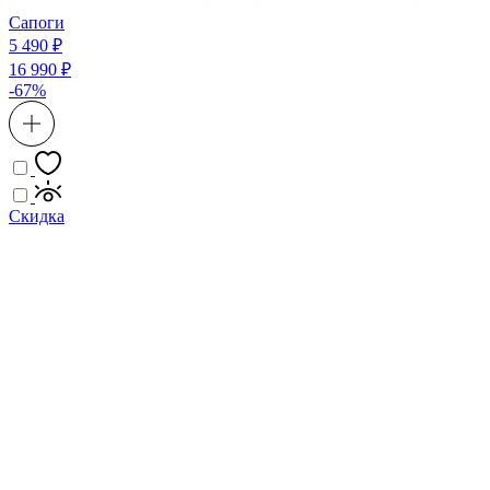
Сапоги
5 490 ₽
16 990 ₽
-67%
Скидка