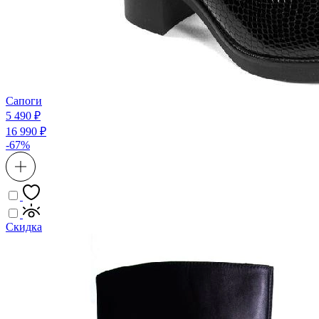
Сапоги
5 490 ₽
16 990 ₽
-67%
Скидка