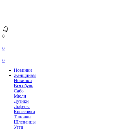
0
0
0
Новинки
Женщинам
Новинки
Вся обувь
Сабо
Мюли
Дутики
Лоферы
Кроссовки
Тапочки
Шлепанцы
Угги