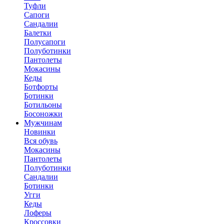
Туфли
Сапоги
Сандалии
Балетки
Полусапоги
Полуботинки
Пантолеты
Мокасины
Кеды
Ботфорты
Ботинки
Ботильоны
Босоножки
Мужчинам
Новинки
Вся обувь
Мокасины
Пантолеты
Полуботинки
Сандалии
Ботинки
Угги
Кеды
Лоферы
Кроссовки