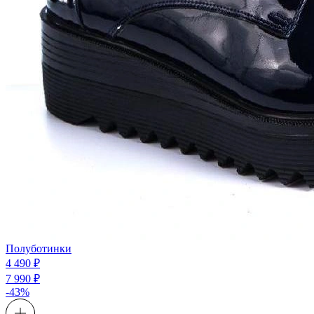
Полуботинки
4 490 ₽
7 990 ₽
-43%