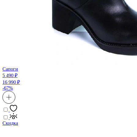
Сапоги
5 490 ₽
16 990 ₽
-67%
Скидка