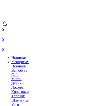
0
0
0
Новинки
Женщинам
Новинки
Вся обувь
Сабо
Мюли
Дутики
Лоферы
Кроссовки
Тапочки
Шлепанцы
Угги