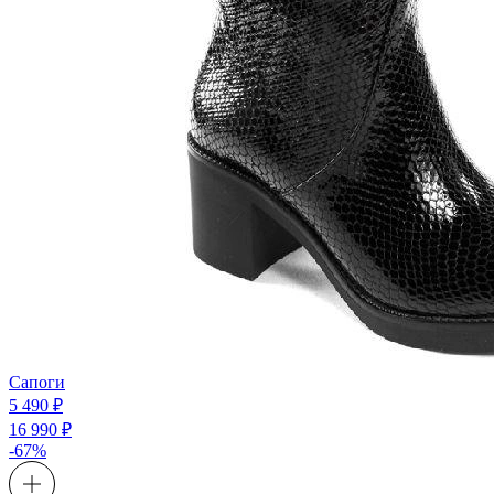
Сапоги
5 490 ₽
16 990 ₽
-67%