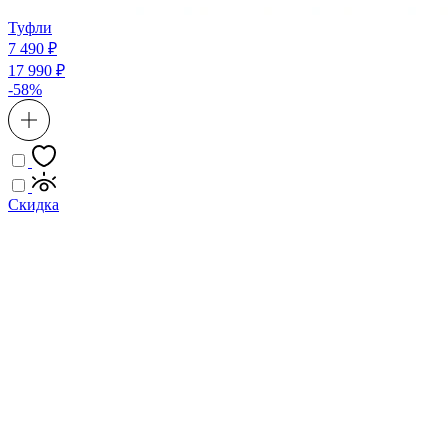
Туфли
7 490 ₽
17 990 ₽
-58%
Скидка