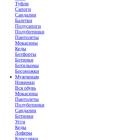
Туфли
Сапоги
Сандалии
Балетки
Полусапоги
Полуботинки
Пантолеты
Мокасины
Кеды
Ботфорты
Ботинки
Ботильоны
Босоножки
Мужчинам
Новинки
Вся обувь
Мокасины
Пантолеты
Полуботинки
Сандалии
Ботинки
Угги
Кеды
Лоферы
Кроссовки