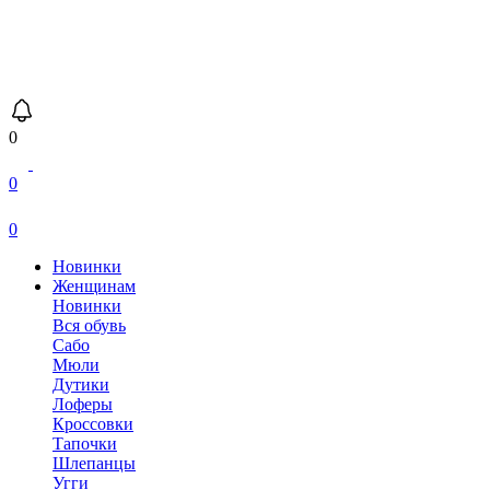
0
0
0
Новинки
Женщинам
Новинки
Вся обувь
Сабо
Мюли
Дутики
Лоферы
Кроссовки
Тапочки
Шлепанцы
Угги