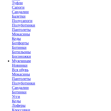
Туфли
Сапоги
Сандалии
Балетки
Полусапоги
Полуботинки
Пантолеты
Мокасины
Кеды
Ботфорты
Ботинки
Ботильоны
Босоножки
Мужчинам
Новинки
Вся обувь
Мокасины
Пантолеты
Полуботинки
Сандалии
Ботинки
Угги
Кеды
Лоферы
Кроссовки