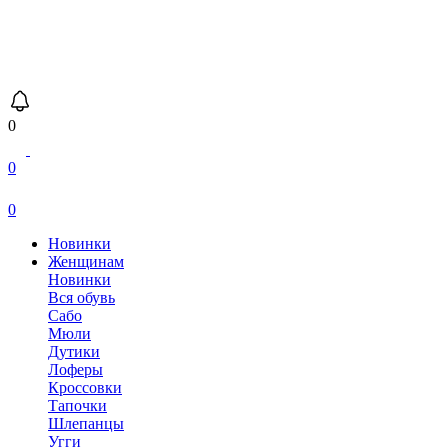
0
0
0
Новинки
Женщинам
Новинки
Вся обувь
Сабо
Мюли
Дутики
Лоферы
Кроссовки
Тапочки
Шлепанцы
Угги