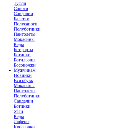
Туфли
Сапоги
Сандалии
Балетки
Полусапоги
Полуботинки
Пантолеты
Мокасины
Кеды
Ботфорты
Ботинки
Ботильоны
Босоножки
Мужчинам
Новинки
Вся обувь
Мокасины
Пантолеты
Полуботинки
Сандалии
Ботинки
Угги
Кеды
Лоферы
Кроссовки