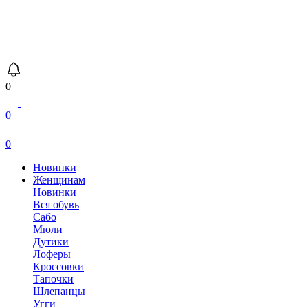
0
0
0
Новинки
Женщинам
Новинки
Вся обувь
Сабо
Мюли
Дутики
Лоферы
Кроссовки
Тапочки
Шлепанцы
Угги