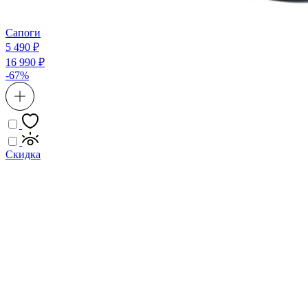
Сапоги
5 490 ₽
16 990 ₽
-67%
Скидка