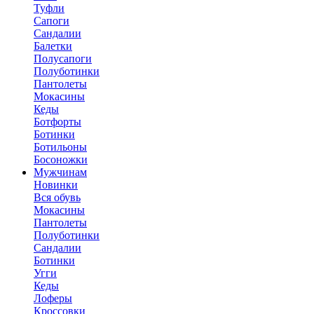
Туфли
Сапоги
Сандалии
Балетки
Полусапоги
Полуботинки
Пантолеты
Мокасины
Кеды
Ботфорты
Ботинки
Ботильоны
Босоножки
Мужчинам
Новинки
Вся обувь
Мокасины
Пантолеты
Полуботинки
Сандалии
Ботинки
Угги
Кеды
Лоферы
Кроссовки