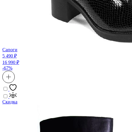
Сапоги
5 490 ₽
16 990 ₽
-67%
Скидка