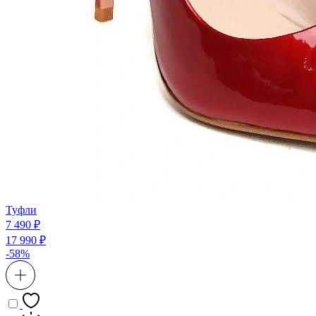
Туфли
7 490 ₽
17 990 ₽
-58%