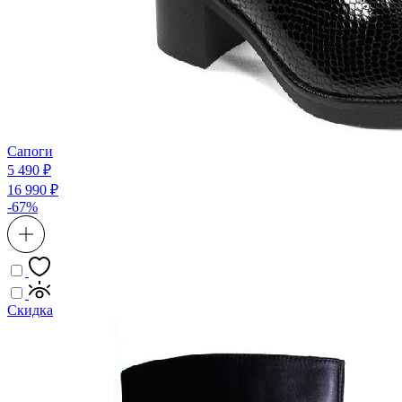
Сапоги
5 490 ₽
16 990 ₽
-67%
Скидка