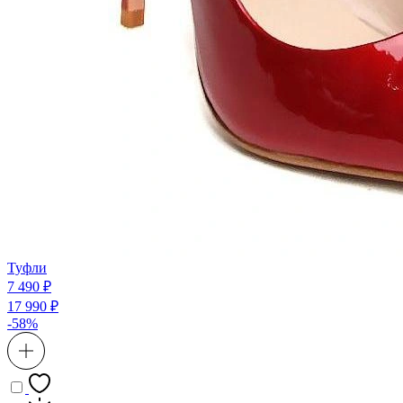
Туфли
7 490 ₽
17 990 ₽
-58%