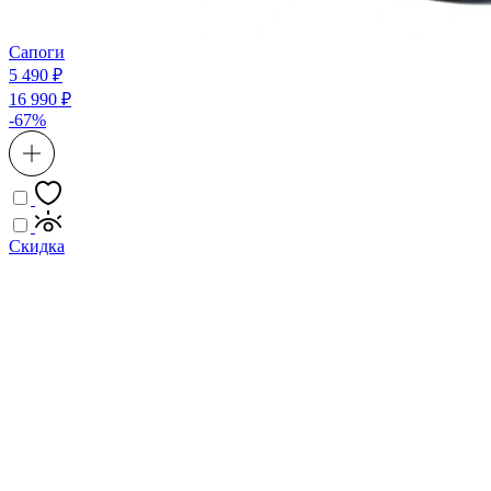
Сапоги
5 490 ₽
16 990 ₽
-67%
Скидка