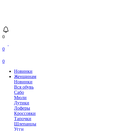
0
0
0
Новинки
Женщинам
Новинки
Вся обувь
Сабо
Мюли
Дутики
Лоферы
Кроссовки
Тапочки
Шлепанцы
Угги