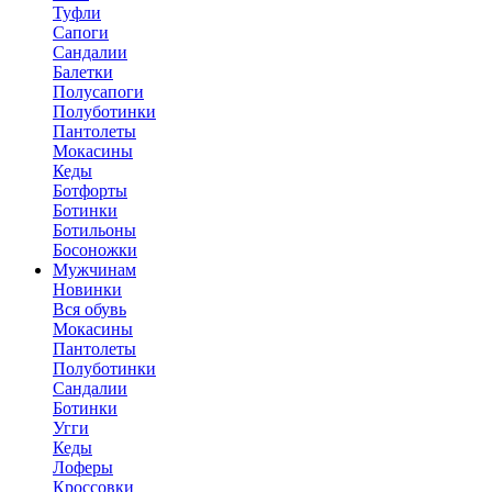
Туфли
Сапоги
Сандалии
Балетки
Полусапоги
Полуботинки
Пантолеты
Мокасины
Кеды
Ботфорты
Ботинки
Ботильоны
Босоножки
Мужчинам
Новинки
Вся обувь
Мокасины
Пантолеты
Полуботинки
Сандалии
Ботинки
Угги
Кеды
Лоферы
Кроссовки