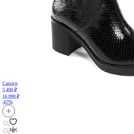
Сапоги
5 490 ₽
16 990 ₽
-67%