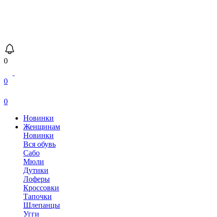
0
0
0
Новинки
Женщинам
Новинки
Вся обувь
Сабо
Мюли
Дутики
Лоферы
Кроссовки
Тапочки
Шлепанцы
Угги