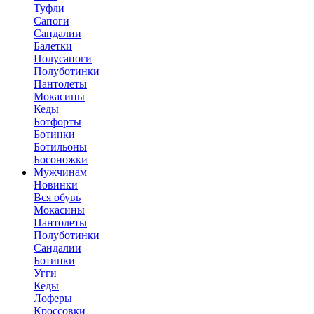
Туфли
Сапоги
Сандалии
Балетки
Полусапоги
Полуботинки
Пантолеты
Мокасины
Кеды
Ботфорты
Ботинки
Ботильоны
Босоножки
Мужчинам
Новинки
Вся обувь
Мокасины
Пантолеты
Полуботинки
Сандалии
Ботинки
Угги
Кеды
Лоферы
Кроссовки