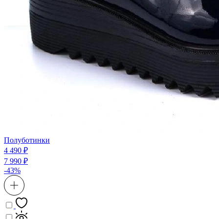
Полуботинки
4 490 ₽
7 990 ₽
-43%