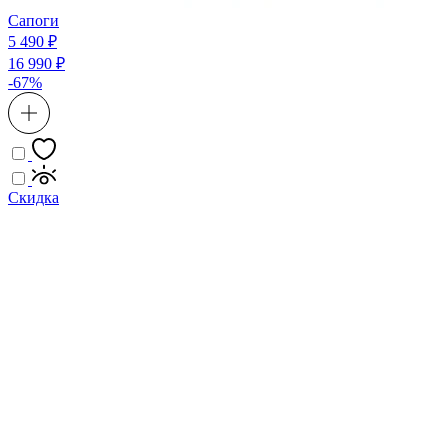
Сапоги
5 490 ₽
16 990 ₽
-67%
Скидка