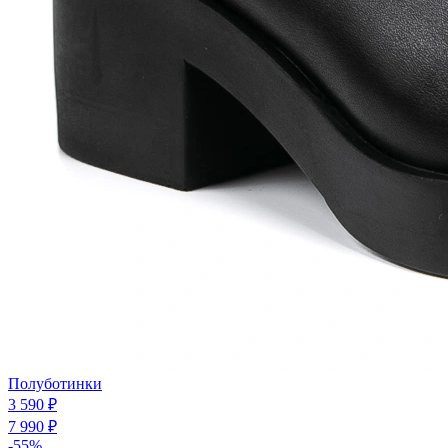
Полуботинки
3 590 ₽
7 990 ₽
-55%