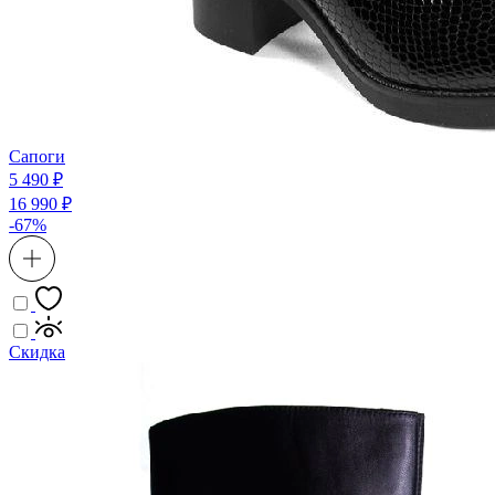
Сапоги
5 490 ₽
16 990 ₽
-67%
Скидка