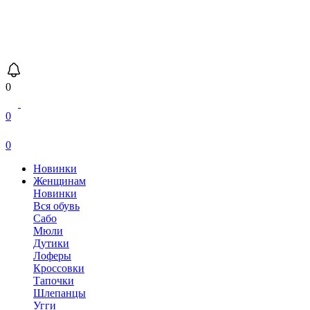
0
0
0
Новинки
Женщинам
Новинки
Вся обувь
Сабо
Мюли
Дутики
Лоферы
Кроссовки
Тапочки
Шлепанцы
Угги