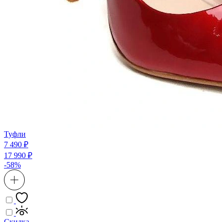
Туфли
7 490 ₽
17 990 ₽
-58%
Скидка