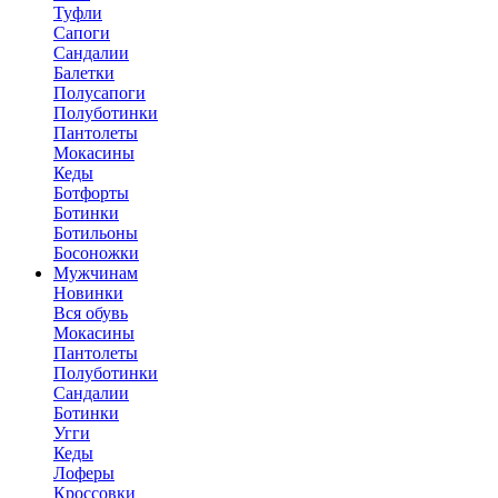
Туфли
Сапоги
Сандалии
Балетки
Полусапоги
Полуботинки
Пантолеты
Мокасины
Кеды
Ботфорты
Ботинки
Ботильоны
Босоножки
Мужчинам
Новинки
Вся обувь
Мокасины
Пантолеты
Полуботинки
Сандалии
Ботинки
Угги
Кеды
Лоферы
Кроссовки