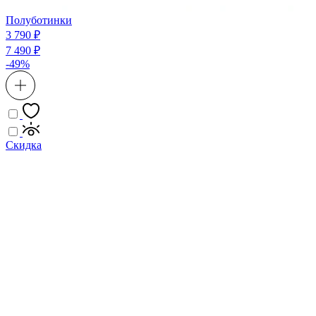
Полуботинки
3 790 ₽
7 490 ₽
-49%
Скидка