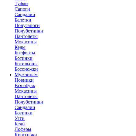
Туфли
Сапоги
Сандалии
Балетки
Полусапоги
Полуботинки
Пантолеты
Мокасины
Кеды
Ботфорты
Ботинки
Ботильоны
Босоножки
Мужчинам
Новинки
Вся обувь
Мокасины
Пантолеты
Полуботинки
Сандалии
Ботинки
Угги
Кеды
Лоферы
Кроссовки