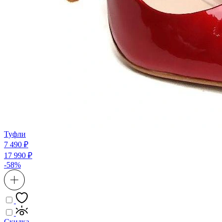
Туфли
7 490 ₽
17 990 ₽
-58%
Скидка