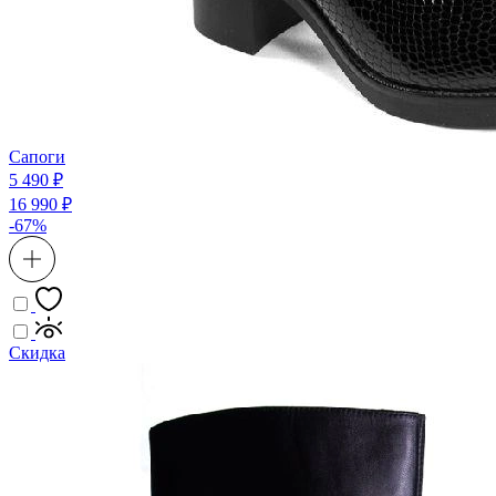
Сапоги
5 490 ₽
16 990 ₽
-67%
Скидка