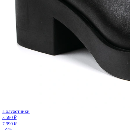
Полуботинки
3 590 ₽
7 990 ₽
-55%