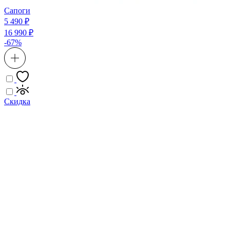
Сапоги
5 490 ₽
16 990 ₽
-67%
Скидка