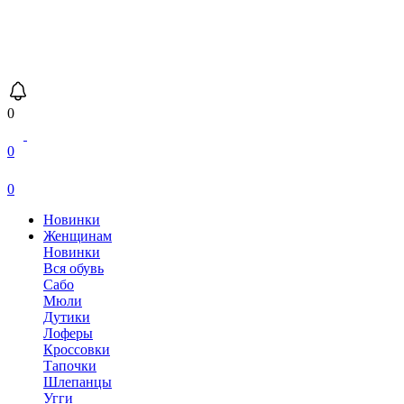
0
0
0
Новинки
Женщинам
Новинки
Вся обувь
Сабо
Мюли
Дутики
Лоферы
Кроссовки
Тапочки
Шлепанцы
Угги