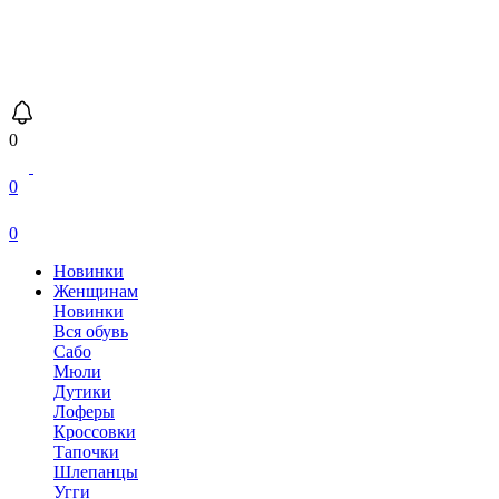
0
0
0
Новинки
Женщинам
Новинки
Вся обувь
Сабо
Мюли
Дутики
Лоферы
Кроссовки
Тапочки
Шлепанцы
Угги