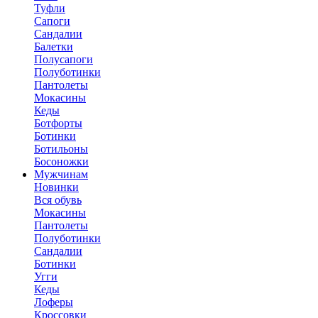
Туфли
Сапоги
Сандалии
Балетки
Полусапоги
Полуботинки
Пантолеты
Мокасины
Кеды
Ботфорты
Ботинки
Ботильоны
Босоножки
Мужчинам
Новинки
Вся обувь
Мокасины
Пантолеты
Полуботинки
Сандалии
Ботинки
Угги
Кеды
Лоферы
Кроссовки