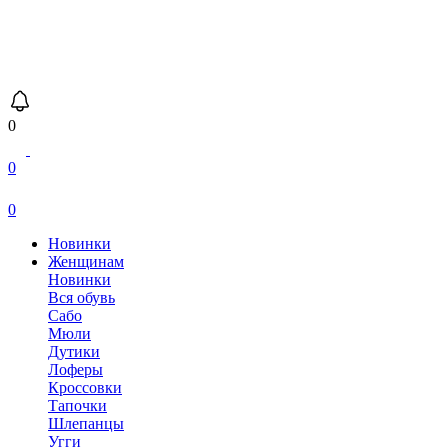
0
0
0
Новинки
Женщинам
Новинки
Вся обувь
Сабо
Мюли
Дутики
Лоферы
Кроссовки
Тапочки
Шлепанцы
Угги