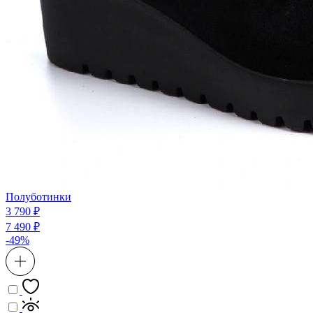
Полуботинки
3 790 ₽
7 490 ₽
-49%