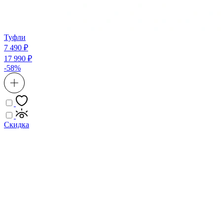
Туфли
7 490 ₽
17 990 ₽
-58%
Скидка