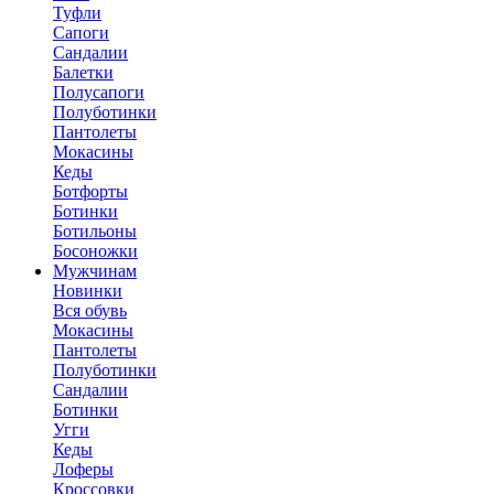
Туфли
Сапоги
Сандалии
Балетки
Полусапоги
Полуботинки
Пантолеты
Мокасины
Кеды
Ботфорты
Ботинки
Ботильоны
Босоножки
Мужчинам
Новинки
Вся обувь
Мокасины
Пантолеты
Полуботинки
Сандалии
Ботинки
Угги
Кеды
Лоферы
Кроссовки