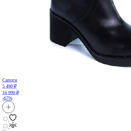
Сапоги
5 490 ₽
16 990 ₽
-67%